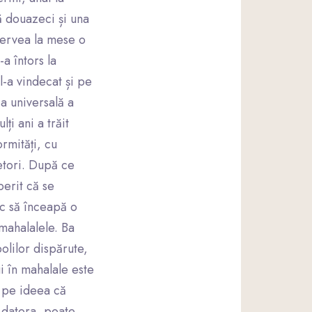
ă douazeci și una
servea la mese o
a întors la
l-a vindecat și pe
a universală a
ți ani a trăit
rmități, cu
etori. După ce
perit că se
oc să înceapă o
 mahalalele. Ba
olilor dispărute,
i în mahalale este
, pe ideea că
 datora, poate,