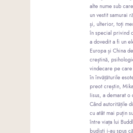
alte nume sub care
un vestit samurai r
și, ulterior, toți 
în special privind c
a dovedit a fi un el
Europa și China des
creștină, psihologi
vindecare pe care l
în învățăturile esot
preot creștin, Mika
Iisus, a demarat o 
Când autoritățile d
cu atât mai puțin s
între viața lui Bud
budiști i-au spus c