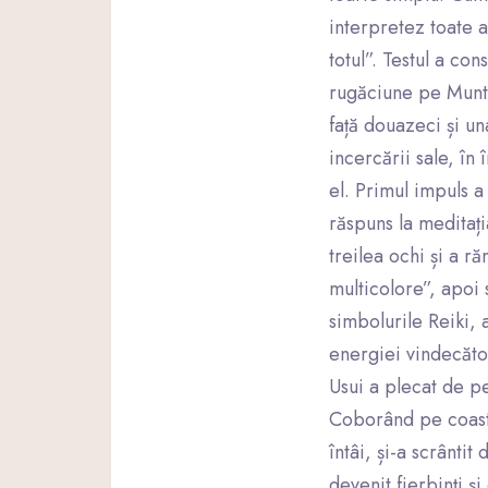
interpretez toate a
totul”. Testul a co
rugăciune pe Munte
față douazeci și u
incercării sale, în
el. Primul impuls a
răspuns la meditați
treilea ochi și a r
multicolore”, apoi 
simbolurile Reiki, 
energiei vindecăto
Usui a plecat de p
Coborând pe coasta
întâi, și-a scrântit
devenit fierbinți și