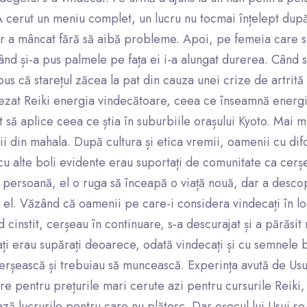
A cerut un meniu complet, un lucru nu tocmai înțelept dup
ar a mâncat fără să aibă probleme. Apoi, pe femeia care 
când și-a pus palmele pe fața ei i-a alungat durerea. Când s-
spus că starețul zăcea la pat din cauza unei crize de artrită 
tezat Reiki energia vindecătoare, ceea ce înseamnă energi
t să aplice ceea ce știa în suburbiile orașului Kyoto. Mai mul
ii din mahala. După cultura și etica vremii, oamenii cu difo
u alte boli evidente erau suportați de comunitate ca cerș
e persoană, el o ruga să înceapă o viață nouă, dar a desco
 el. Văzând că oamenii pe care-i considera vindecați în l
 cinstit, cerșeau în continuare, s-a descurajat și a părăsit
ați erau supărați deoarece, odată vindecați și cu semnele b
erșească și trebuiau să muncească. Experința avută de Usu
icare pentru prețurile mari cerute azi pentru cursurile Reiki
ză lucrurile pentru care nu plătesc. Dar eșecul lui Usui se