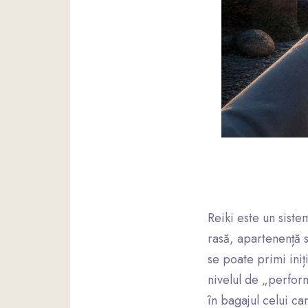
Reiki este un siste
rasă, apartenență s
se poate primi iniț
nivelul de „perfor
în bagajul celui ca