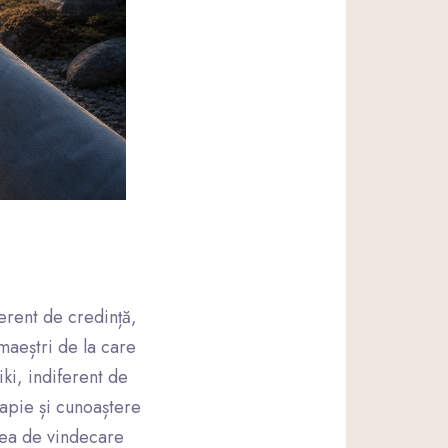
ferent de credință,
maeștri de la care
ki, indiferent de
rapie și cunoaștere
deea de vindecare