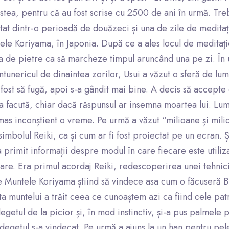
stea, pentru că au fost scrise cu 2500 de ani în urmă. Tre
nstat dintr-o perioadă de douăzeci și una de zile de meditați
le Koriyama, în Japonia. După ce a ales locul de meditație
na de pietre ca să marcheze timpul aruncând una pe zi. În u
 întunericul de dinaintea zorilor, Usui a văzut o sferă de lu
 fost să fugă, apoi s-a gândit mai bine. A decis să accepte
a facută, chiar dacă răspunsul ar insemna moartea lui. Lumin
ămas inconștient o vreme. Pe urmă a văzut “milioane și mil
simbolul Reiki, ca și cum ar fi fost proiectat pe un ecran. Ș
a primit informații despre modul în care fiecare este utiliz
are. Era primul acordaj Reiki, redescoperirea unei tehnic
e Muntele Koriyama știind să vindece asa cum o făcuseră Bu
 muntelui a trăit ceea ce cunoaștem azi ca fiind cele pat
 degetul de la picior și, în mod instinctiv, și-a pus palmele p
 degetul s-a vindecat. Pe urmă a ajuns la un han pentru peler