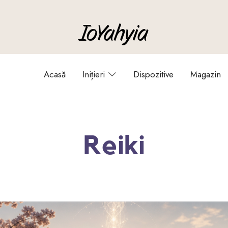
IoYahyia
IoYahyia
Acasă
Inițieri
Dispozitive
Magazin
Reiki