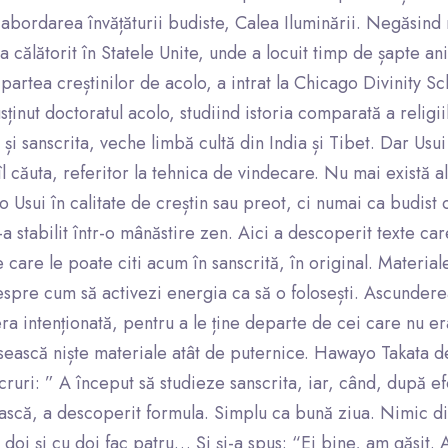
abordarea învățăturii budiste, Calea Iluminării. Negăsind 
a călătorit în Statele Unite, unde a locuit timp de șapte an
 partea creștinilor de acolo, a intrat la Chicago Divinity S
ținut doctoratul acolo, studiind istoria comparată a religiilo
 și sanscrita, veche limbă cultă din India și Tibet. Dar Usui 
l căuta, referitor la tehnica de vindecare. Nu mai există al
o Usui în calitate de creștin sau preot, ci numai ca budist
s-a stabilit într-o mânăstire zen. Aici a descoperit texte ca
 care le poate citi acum în sanscrită, în original. Material
despre cum să activezi energia ca să o folosești. Ascunder
era intenționată, pentru a le ține departe de cei care nu er
sească niște materiale atât de puternice. Hawayo Takata de
cruri: ” A început să studieze sanscrita, iar, când, după efo
ască, a descoperit formula. Simplu ca bună ziua. Nimic difi
doi și cu doi fac patru… Și și-a spus: “Ei bine, am găsit.