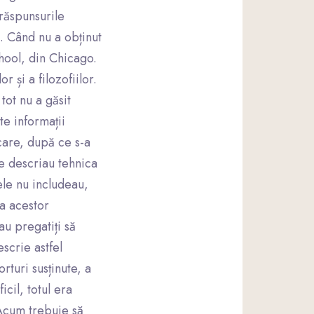
răspunsurile
i. Când nu a obținut
chool, din Chicago.
r și a filozofiilor.
tot nu a găsit
te informații
 care, după ce s-a
re descriau tehnica
ele nu includeau,
ea acestor
au pregatiți să
scrie astfel
rturi susținute, a
cil, totul era
 Acum trebuie să