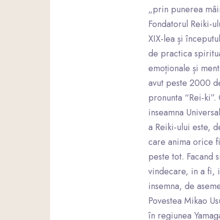
„prin punerea mâin
Fondatorul Reiki-ulu
XIX-lea și începutu
de practica spiritu
emoționale și menta
avut peste 2000 de 
pronunta “Rei-ki”. 
inseamna Universal 
a Reiki-ului este, 
care anima orice fi
peste tot. Facand s
vindecare, in a fi
insemna, de asemene
Povestea Mikao Usu
în regiunea Yamaga