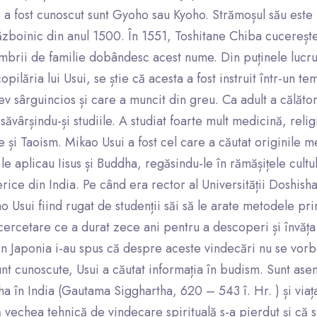
 a fost cunoscut sunt Gyoho sau Kyoho. Strămoșul său este
ăzboinic din anul 1500. În 1551, Toshitane Chiba cucerește
membrii de familie dobândesc acest nume. Din puținele lucr
opilăria lui Usui, se știe că acesta a fost instruit într-un t
ev sârguincios și care a muncit din greu. Ca adult a călători
ăvârșindu-și studiile. A studiat foarte mult medicină, relig
e și Taoism. Mikao Usui a fost cel care a căutat originile 
e aplicau Iisus și Buddha, regăsindu-le în rămășițele cultulu
erice din India. Pe când era rector al Universității Doshisha
o Usui fiind rugat de studenții săi să le arate metodele pr
cercetare ce a durat zece ani pentru a descoperi și învăța
in Japonia i-au spus că despre aceste vindecări nu se vorb
unt cunoscute, Usui a căutat informația în budism. Sunt as
dha în India (Gautama Sigghartha, 620 – 543 î. Hr. ) și viața 
ă vechea tehnică de vindecare spirituală s-a pierdut și că 