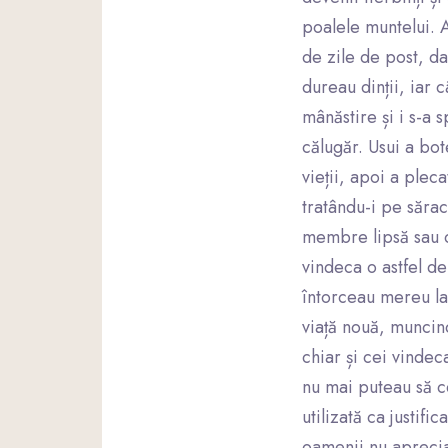
poalele muntelui. 
de zile de post, d
dureau dinții, iar 
mânăstire și i s-a 
călugăr. Usui a bo
vieții, apoi a pleca
tratându-i pe sărac
membre lipsă sau c
vindeca o astfel d
întorceau mereu la
viață nouă, muncind
chiar și cei vindec
nu mai puteau să c
utilizată ca justif
oamenii nu aprecia