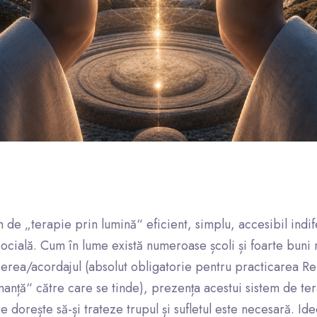
m de „terapie prin lumină“ eficient, simplu, accesibil indi
ocială. Cum în lume există numeroase școli și foarte buni 
ierea/acordajul (absolut obligatorie pentru practicarea Rei
manță“ către care se tinde), prezența acestui sistem de te
re dorește să-și trateze trupul și sufletul este necesară. I