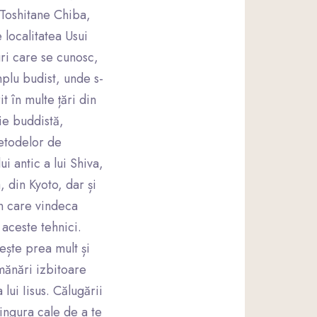
 Toshitane Chiba,
 localitatea Usui
uri care se cunosc,
emplu budist, unde s-
t în multe țări din
ie buddistă,
metodelor de
i antic a lui Shiva,
, din Kyoto, dar și
in care vindeca
 aceste tehnici.
ește prea mult și
emănări izbitoare
lui Iisus. Călugării
singura cale de a te