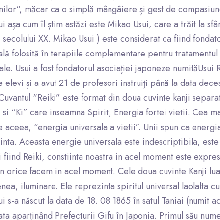
ilor“, măcar ca o simplă mângâiere și gest de compasiune
i așa cum îl știm astăzi este Mikao Usui, care a trăit la sfâr
l secolului XX. Mikao Usui ) este considerat ca fiind fondat
ală folosită în terapiile complementare pentru tratamentul 
le. Usui a fost fondatorul asociației japoneze numităUsui R
elevi și a avut 21 de profesori instruiți până la data deces
Cuvantul “Reiki” este format din doua cuvinte kanji separa
si “Ki” care inseamna Spirit, Energia fortei vietii. Cea mai
de aceea, “energia universala a vietii”. Unii spun ca energia
inta. Aceasta energie universala este indescriptibila, este 
i fiind Reiki, constiinta noastra in acel moment este expresi
, in orice facem in acel moment. Cele doua cuvinte Kanji l
a, iluminare. Ele reprezinta spiritul universal laolalta cu 
i s-a născut la data de 18. 08 1865 în satul Taniai (numit
ta aparținând Prefecturii Gifu în Japonia. Primul său nume 