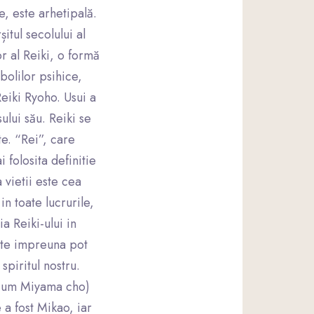
, este arhetipală.
șitul secolului al
or al Reiki, o formă
bolilor psihice,
eiki Ryoho. Usui a
ului său. Reiki se
te. “Rei”, care
 folosita definitie
 vietii este cea
in toate lucrurile,
a Reiki-ului in
uate impreuna pot
spiritul nostru.
 acum Miyama cho)
a fost Mikao, iar