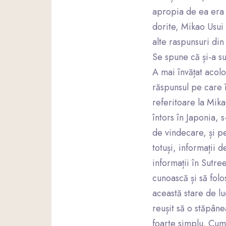
apropia de ea era 
dorite, Mikao Usui 
alte raspunsuri din
Se spune că și-a sus
A mai învățat acolo
răspunsul pe care î
referitoare la Mika
întors în Japonia, 
de vindecare, și pe
totuși, informații 
informații în Sutre
cunoască și să folo
această stare de lu
reușit să o stăpâne
foarte simplu. Cum 