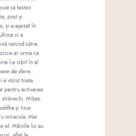
buie să testez
e, post și
, și-a așezat în
ltima zi a
mină venind către
 orice ar urma ca
a l-a izbit în al
ioane de sfere
i a văzut toate
at pentru activarea
i străvechi. Mikao
ddha și Iisus
ru miracole. Mai
e el. Mâinile lui au
ini, aflat la