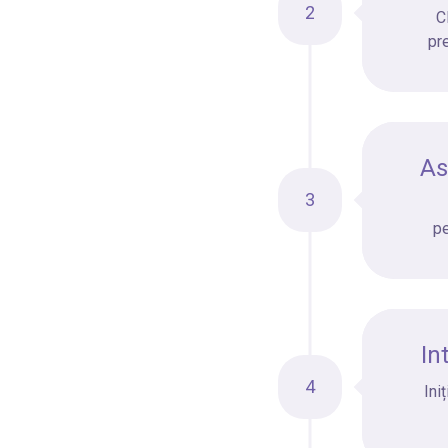
2
C
pr
As
3
pe
In
4
Ini