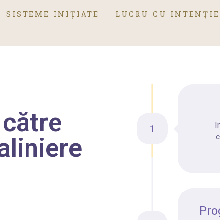
SISTEME INIȚIATE
LUCRU CU INTENȚIE
 către
I
1
c
 aliniere
Pro