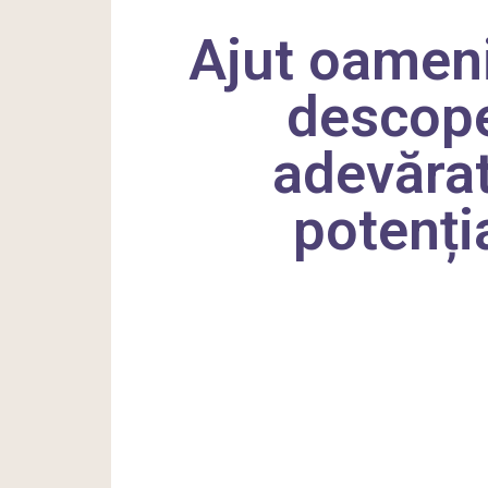
Ajut oameni
descop
adevăra
potenți