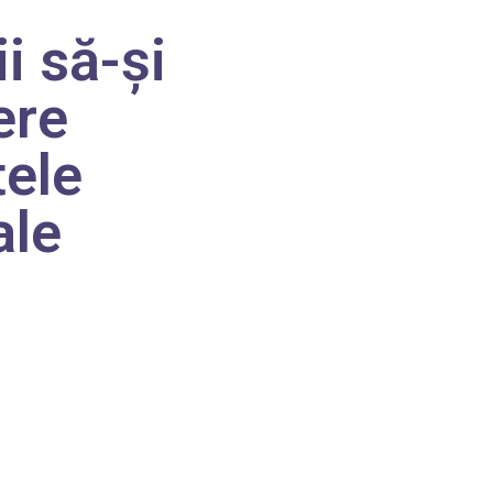
i să-și
ere
tele
ale