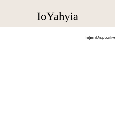
IoYahyia
Acasă
Inițieri
Dispozitiv