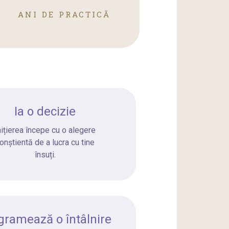
ANI DE PRACTICĂ
Ia o decizie
nițierea începe cu o alegere
onștientă de a lucra cu tine
însuți.
gramează o întâlnire