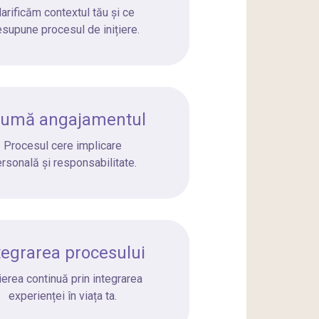
larificăm contextul tău și ce
esupune procesul de inițiere.
umă angajamentul
Procesul cere implicare
rsonală și responsabilitate.
tegrarea procesului
țierea continuă prin integrarea
experienței în viața ta.