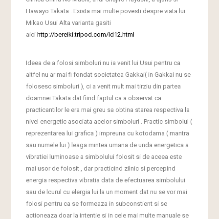
Hawayo Takata . Exista mai multe povesti despre viata lui
Mikao Usui Alta varianta gasiti
aici
http://bereiki.tripod.com/id12.html
Ideea de a folosi simboluri nu ia venit lui Usui pentru ca
altfel nu ar mai fi fondat societatea Gakkai( in Gakkai nu se
folosesc simboluri ), ci a venit mult mai tirziu din partea
doamnei Takata dat fiind faptul ca a observat ca
practicantilor le era mai greu sa obtina starea respectiva la
nivel energetic asociata acelor simboluri . Practic simbolul (
reprezentarea lui grafica ) impreuna cu kotodama ( mantra
sau numele lui ) leaga mintea umana de unda energetica a
vibratiei luminoase a simbolului folosit si de aceea este
mai usor de folosit , dar practicind zilnic si percepind
energia respectiva vibratia data de efectuarea simbolului
sau de lcurul cu elergia lui la un moment dat nu se vor mai
folosi pentru ca se formeaza in subconstient si se
actioneaza doar la intentie si in cele mai multe manuale se