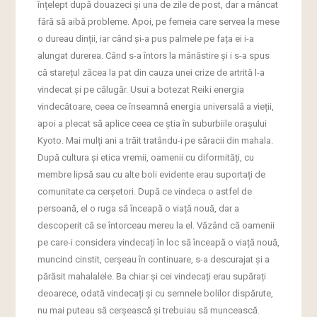
înțelept după douazeci și una de zile de post, dar a mâncat
fără să aibă probleme. Apoi, pe femeia care servea la mese
o dureau dinții, iar când și-a pus palmele pe fața ei i-a
alungat durerea. Când s-a întors la mânăstire și i s-a spus
că starețul zăcea la pat din cauza unei crize de artrită l-a
vindecat și pe călugăr. Usui a botezat Reiki energia
vindecătoare, ceea ce înseamnă energia universală a vieții,
apoi a plecat să aplice ceea ce știa în suburbiile orașului
Kyoto. Mai mulți ani a trăit tratându-i pe săracii din mahala.
După cultura și etica vremii, oamenii cu diformități, cu
membre lipsă sau cu alte boli evidente erau suportați de
comunitate ca cerșetori. După ce vindeca o astfel de
persoană, el o ruga să înceapă o viață nouă, dar a
descoperit că se întorceau mereu la el. Văzând că oamenii
pe care-i considera vindecați în loc să înceapă o viață nouă,
muncind cinstit, cerșeau în continuare, s-a descurajat și a
părăsit mahalalele. Ba chiar și cei vindecați erau supărați
deoarece, odată vindecați și cu semnele bolilor dispărute,
nu mai puteau să cerșească și trebuiau să muncească.