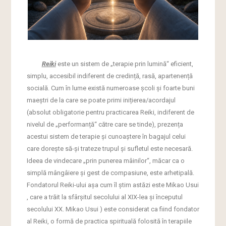
Reiki
este un sistem de „terapie prin lumină“ eficient,
simplu, accesibil indiferent de credință, rasă, apartenență
socială. Cum în lume există numeroase școli și foarte buni
maeștri de la care se poate primi inițierea/acordajul
(absolut obligatorie pentru practicarea Reiki, indiferent de
nivelul de „performanță“ către care se tinde), prezența
acestui sistem de terapie și cunoaștere în bagajul celui
care dorește să-și trateze trupul și sufletul este necesară.
Ideea de vindecare „prin punerea mâinilor“, măcar ca o
simplă mângâiere și gest de compasiune, este arhetipală.
Fondatorul Reiki-ului așa cum îl știm astăzi este Mikao Usui
, care a trăit la sfârșitul secolului al XIX-lea și începutul
secolului XX. Mikao Usui ) este considerat ca fiind fondator
al Reiki, o formă de practica spirituală folosită în terapiile