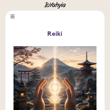
IoYahyia
Reiki