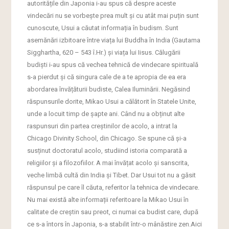
autoritățile din Japonia i-au spus că despre aceste
vindecări nu se vorbește prea mult și cu atât mai puțin sunt
cunoscute, Usui a căutat informația în budism. Sunt
asemănări izbitoare între viața lui Buddha în India (Gautama
Sigghartha, 620 – 543 î.Hr.) și viața lui Iisus. Călugării
budiști i-au spus că vechea tehnică de vindecare spirituală
s-a pierdut și că singura cale de a te apropia de ea era
abordarea învățăturii budiste, Calea Iluminării. Negăsind
răspunsurile dorite, Mikao Usui a călătorit în Statele Unite,
unde a locuit timp de șapte ani. Când nu a obținut alte
raspunsuri din partea creștinilor de acolo, a intrat la
Chicago Divinity School, din Chicago. Se spune că și-a
susținut doctoratul acolo, studiind istoria comparată a
religiilor și a filozofiilor. A mai învățat acolo și sanscrita,
veche limbă cultă din India și Tibet. Dar Usui tot nu a găsit
răspunsul pe care îl căuta, referitor la tehnica de vindecare.
Nu mai există alte informații referitoare la Mikao Usui în
calitate de creștin sau preot, ci numai ca budist care, după
ce s-a întors în Japonia, s-a stabilit într-o mânăstire zen.Aici