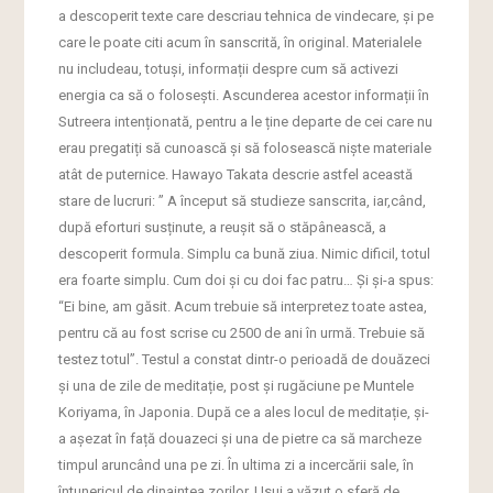
a descoperit texte care descriau tehnica de vindecare, și pe
care le poate citi acum în sanscrită, în original. Materialele
nu includeau, totuși, informații despre cum să activezi
energia ca să o folosești. Ascunderea acestor informații în
Sutreera intenționată, pentru a le ține departe de cei care nu
erau pregatiți să cunoască și să folosească niște materiale
atât de puternice. Hawayo Takata descrie astfel această
stare de lucruri: ” A început să studieze sanscrita, iar,când,
după eforturi susținute, a reușit să o stăpânească, a
descoperit formula. Simplu ca bună ziua. Nimic dificil, totul
era foarte simplu. Cum doi și cu doi fac patru… Și și-a spus:
“Ei bine, am găsit. Acum trebuie să interpretez toate astea,
pentru că au fost scrise cu 2500 de ani în urmă. Trebuie să
testez totul”. Testul a constat dintr-o perioadă de douăzeci
și una de zile de meditație, post și rugăciune pe Muntele
Koriyama, în Japonia. După ce a ales locul de meditație, și-
a așezat în față douazeci și una de pietre ca să marcheze
timpul aruncând una pe zi. În ultima zi a incercării sale, în
întunericul de dinaintea zorilor, Usui a văzut o sferă de