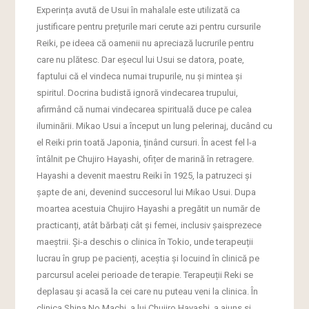
Experința avută de Usui în mahalale este utilizată ca
justificare pentru prețurile mari cerute azi pentru cursurile
Reiki, pe ideea că oamenii nu apreciază lucrurile pentru
care nu plătesc. Dar eșecul lui Usui se datora, poate,
faptului că el vindeca numai trupurile, nu și mintea și
spiritul. Docrina budistă ignoră vindecarea trupului,
afirmând că numai vindecarea spirituală duce pe calea
iluminării. Mikao Usui a început un lung pelerinaj, ducând cu
el Reiki prin toată Japonia, ținând cursuri. În acest fel l-a
întâlnit pe Chujiro Hayashi, ofițer de marină în retragere.
Hayashi a devenit maestru Reiki în 1925, la patruzeci și
șapte de ani, devenind succesorul lui Mikao Usui. Dupa
moartea acestuia Chujiro Hayashi a pregătit un număr de
practicanți, atât bărbați cât și femei, inclusiv șaisprezece
maeștrii. Și-a deschis o clinica în Tokio, unde terapeuții
lucrau în grup pe pacienți, aceștia și locuind în clinică pe
parcursul acelei perioade de terapie. Terapeuții Reki se
deplasau și acasă la cei care nu puteau veni la clinica. În
clinica Shina No Machi, a lui Chujiro Hayashi, a ajuns si