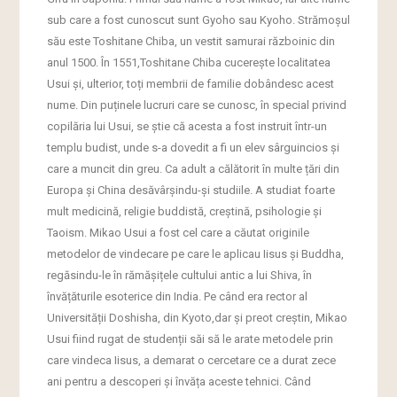
sub care a fost cunoscut sunt Gyoho sau Kyoho. Strămoșul
său este Toshitane Chiba, un vestit samurai războinic din
anul 1500. În 1551,Toshitane Chiba cucerește localitatea
Usui și, ulterior, toți membrii de familie dobândesc acest
nume. Din puținele lucruri care se cunosc, în special privind
copilăria lui Usui, se știe că acesta a fost instruit într-un
templu budist, unde s-a dovedit a fi un elev sârguincios și
care a muncit din greu. Ca adult a călătorit în multe țări din
Europa și China desăvârșindu-și studiile. A studiat foarte
mult medicină, religie buddistă, creștină, psihologie și
Taoism. Mikao Usui a fost cel care a căutat originile
metodelor de vindecare pe care le aplicau Iisus și Buddha,
regăsindu-le în rămășițele cultului antic a lui Shiva, în
învățăturile esoterice din India. Pe când era rector al
Universității Doshisha, din Kyoto,dar și preot creștin, Mikao
Usui fiind rugat de studenții săi să le arate metodele prin
care vindeca Iisus, a demarat o cercetare ce a durat zece
ani pentru a descoperi și învăța aceste tehnici. Când