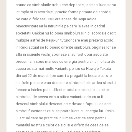
spune ca simbolurile trebuiesc depasite , acelasi lucri se va
intimpla si in acordaje , practic forma primara de acordaj
pe care o folosea Usui era aceea de Reiju adica
binecuvintare iar la intrunirile pe care le avea in cadrul
societatii Gakkai nu folosea simboluri si nici acordaje decit
multiple astfel de Reiju-uri tuturor care erau prezenti acolo .
In Reiki actual se folosesc diferite simboluri, originea lor se
afla in scrierile vechi japoneze si au fost doar asociate
precum am spus mai sus cu energia pentru a nu fi uitata de
aceea exista mai multe variante pentru ca Hawajo Takata
din cei 22 de maestri pe care i-a pregatit la fiecare curs le
lua foile pe care erau desenate simbolurile le ardea si astfel
fiecare a inteles putin diferit modul de executie a acelor
simboluri de aceea exista atitea variante oricum ar fi
desenul simbolului desenat este dovada faptului ca acel
simbol functioneaza si se poate lucra cu energia lui . Reiki-
ul actual care se practica in lumea vestica este pentru
mentalul nostru a celor de aici si e diferit de ceea ce se