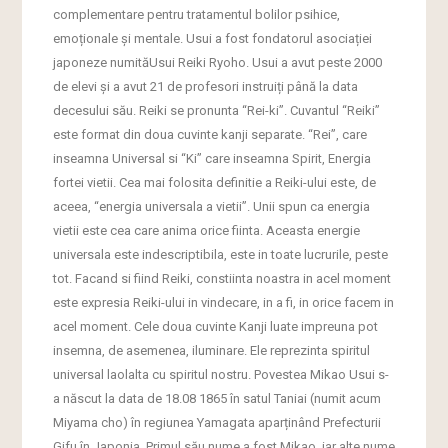
complementare pentru tratamentul bolilor psihice,
emoționale și mentale. Usui a fost fondatorul asociației
japoneze numităUsui Reiki Ryoho. Usui a avut peste 2000
de elevi și a avut 21 de profesori instruiți până la data
decesului său. Reiki se pronunta “Rei-ki”. Cuvantul “Reiki”
este format din doua cuvinte kanji separate. “Rei”, care
inseamna Universal si “Ki” care inseamna Spirit, Energia
fortei vietii. Cea mai folosita definitie a Reiki-ului este, de
aceea, “energia universala a vietii”. Unii spun ca energia
vietii este cea care anima orice fiinta. Aceasta energie
universala este indescriptibila, este in toate lucrurile, peste
tot. Facand si fiind Reiki, constiinta noastra in acel moment
este expresia Reiki-ului in vindecare, in a fi, in orice facem in
acel moment. Cele doua cuvinte Kanji luate impreuna pot
insemna, de asemenea, iluminare. Ele reprezinta spiritul
universal laolalta cu spiritul nostru. Povestea Mikao Usui s-
a născut la data de 18.08 1865 în satul Taniai (numit acum
Miyama cho) în regiunea Yamagata aparținând Prefecturii
Gifu în Japonia. Primul său nume a fost Mikao, iar alte nume