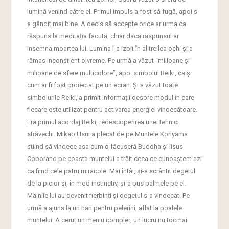
lumină venind către el. Primul impuls a fost să fugă, apoi s-
a gândit mai bine. A decis să accepte orice ar urma ca
răspuns la meditația facută, chiar dacă răspunsul ar
insemna moartea lui. Lumina l-a izbit în al treilea ochi și a
rămas inconștient o vreme. Pe urmă a văzut “milioane și
milioane de sfere multicolore”, apoi simbolul Reiki, ca și
cum ar fi fost proiectat pe un ecran. Și a văzut toate
simbolurile Reiki, a primit informații despre modul în care
fiecare este utilizat pentru activarea energiei vindecătoare.
Era primul acordaj Reiki, redescoperirea unei tehnici
străvechi. Mikao Usui a plecat de pe Muntele Koriyama
știind să vindece asa cum o făcuseră Buddha și Iisus
Coborând pe coasta muntelui a trăit ceea ce cunoaștem azi
ca fiind cele patru miracole. Mai întâi, și-a scrântit degetul
de la picior și, în mod instinctiv, și-a pus palmele pe el.
Mâinile lui au devenit fierbinți și degetul s-a vindecat. Pe
urmă a ajuns la un han pentru pelerini, aflat la poalele
muntelui. A cerut un meniu complet, un lucru nu tocmai