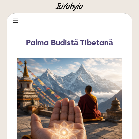
IoYahyia
IoYahyia
Palma Budistă Tibetană