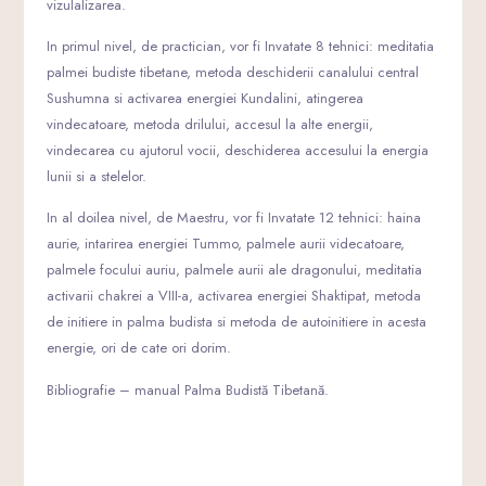
vizulalizarea.
In primul nivel, de practician, vor fi Invatate 8 tehnici: meditatia
palmei budiste tibetane, metoda deschiderii canalului central
Sushumna si activarea energiei Kundalini, atingerea
vindecatoare, metoda drilului, accesul la alte energii,
vindecarea cu ajutorul vocii, deschiderea accesului la energia
lunii si a stelelor.
In al doilea nivel, de Maestru, vor fi Invatate 12 tehnici: haina
aurie, intarirea energiei Tummo, palmele aurii videcatoare,
palmele focului auriu, palmele aurii ale dragonului, meditatia
activarii chakrei a VIII-a, activarea energiei Shaktipat, metoda
de initiere in palma budista si metoda de autoinitiere in acesta
energie, ori de cate ori dorim.
Bibliografie – manual Palma Budistă Tibetană.