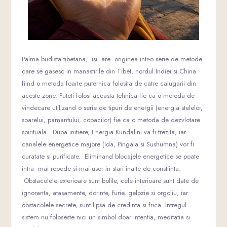
Palma budista tibetana, isi are originea intr-o serie de metode
care se gasesc in manastirile din Tibet, nordul Indiei si China
fiind o metoda foarte puternica folosita de catre calugarii din
aceste zone. Puteti folosi aceasta tehnica fie ca o metoda de
vindecare utilizand o serie de tipuri de energii (energia stelelor,
soarelui, pamantului, copacilor) fie ca o metoda de dezvlotare
spirituala. Dupa initiere, Energia Kundalini va fi trezita, iar
canalele energetice majore (Ida, Pingala si Sushumna) vor fi
curatate si purificate. Eliminand blocajele energetice se poate
intra mai repede si mai usor in stari inalte de constiinta.
Obstacolele exterioare sunt bolile, cele interioare sunt date de
ignoranta, atasamente, dorinte, furie, gelozie si orgoliu, iar
obstacolele secrete, sunt lipsa de credinta si frica. Intregul
sistem nu foloseste nici un simbol doar intentia, meditatia si