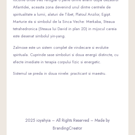
Atlantidei, aceasta zona devenind unul dintre centrele de
spiritualitate a lumii, alaturi de Tibet, Platoul Anzilor, Egipt.
Marturie sta si simbolul de la Sinca Veche: Merkaba, Steaua
tetrahedronica (Steaua lui David in plan 2D) in mijocul careia
este desenat simbolul yin-yang.
Zalmoxe este un sistem complet de vindecare si evolutie
spirituala. Cuprinde sase simboluri si doua energii distincte, cu
efecte imediate in terapia corpului fizic si energetic.
Sistemul se preda in doua nivele: practicant si maestru.
2025 ioyahyia – All Rights Reserved – Made by
BrandingCreator