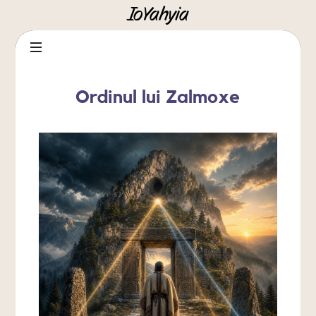
IoYahyia
IoYahyia
Ordinul lui Zalmoxe