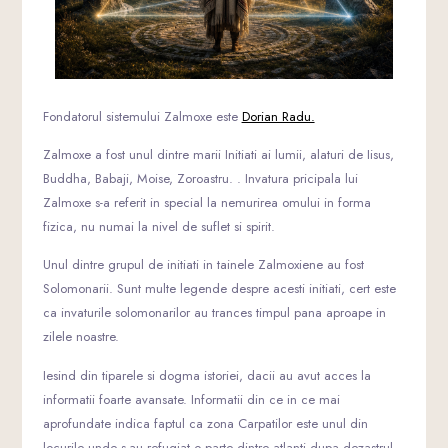
Fondatorul sistemului Zalmoxe este
Dorian Radu.
Zalmoxe a fost unul dintre marii Initiati ai lumii, alaturi de Iisus,
Buddha, Babaji, Moise, Zoroastru. . Invatura pricipala lui
Zalmoxe s-a referit in special la nemurirea omului in forma
fizica, nu numai la nivel de suflet si spirit.
Unul dintre grupul de initiati in tainele Zalmoxiene au fost
Solomonarii. Sunt multe legende despre acesti initiati, cert este
ca invaturile solomonarilor au trances timpul pana aproape in
zilele noastre.
Iesind din tiparele si dogma istoriei, dacii au avut acces la
informatii foarte avansate. Informatii din ce in ce mai
aprofundate indica faptul ca zona Carpatilor este unul din
locurile unde s-au refugiat o parte dintre atlanti dupa dezastrul