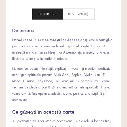
DESCRIERE
REVIEWS (0)
Descriere
Introducere în Lumea Maeștrilor Ascensionați
este o carte-ghid
pentru cei care simt chemarea lucrului spiritual conștient și vor să
înțeleagă mai clar lumea Maeștrilor Ascensionați, a razelor divine, a
flăcărilor sacre și a inițierilor interioare.
Manuscrisul adună informații, explicații, invocări și meditații dedicate
unor figuri spirituale precum Allah Gobi, Sophia, Djwhal Khul, El
Morya, Hilarion, Lady Nada, Paul Venețianul și Serapis Bey. Fiecare
secțiune deschide o poartă către o anumită calitate spirituală: liniște,
voință divină, înțelepciune, adevăr, iubire, purificare, disciplină și
ascensiune.
Ce găsești în această carte
prezentări ale unor Maeștri Ascensionați și ale rolului lor spiritual;