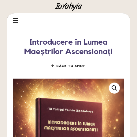
IoYahyia
IoYahyia
Introducere în Lumea
Maeștrilor Ascensionați
BACK TO SHOP