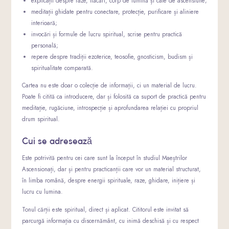
explicații despre raze, flăcări, corp de lumină și cale de ascensiune;
meditații ghidate pentru conectare, protecție, purificare și aliniere
interioară;
invocări și formule de lucru spiritual, scrise pentru practică
personală;
repere despre tradiții ezoterice, teosofie, gnosticism, budism și
spiritualitate comparată.
Cartea nu este doar o colecție de informații, ci un material de lucru.
Poate fi citită ca introducere, dar și folosită ca suport de practică pentru
meditație, rugăciune, introspecție și aprofundarea relației cu propriul
drum spiritual.
Cui se adresează
Este potrivită pentru cei care sunt la început în studiul Maeștrilor
Ascensionați, dar și pentru practicanții care vor un material structurat,
în limba română, despre energii spirituale, raze, ghidare, inițiere și
lucru cu lumina.
Tonul cărții este spiritual, direct și aplicat. Cititorul este invitat să
parcurgă informația cu discernământ, cu inimă deschisă și cu respect