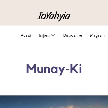
IoYahyia
IoYahyia
Acasă
Inițieri
Dispozitive
Magazin
Munay-Ki