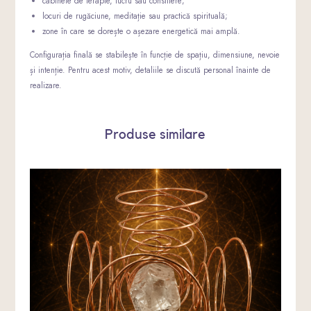
cabinete de terapie, lucru sau consiliere;
locuri de rugăciune, meditație sau practică spirituală;
zone în care se dorește o așezare energetică mai amplă.
Configurația finală se stabilește în funcție de spațiu, dimensiune, nevoie
și intenție. Pentru acest motiv, detaliile se discută personal înainte de
realizare.
Produse similare