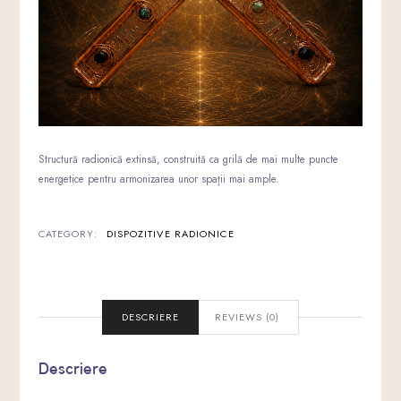
Structură radionică extinsă, construită ca grilă de mai multe puncte
energetice pentru armonizarea unor spații mai ample.
CATEGORY:
DISPOZITIVE RADIONICE
DESCRIERE
REVIEWS (0)
Descriere