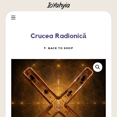
IoYahyia
IoYahyia
Crucea Radionică
BACK TO SHOP