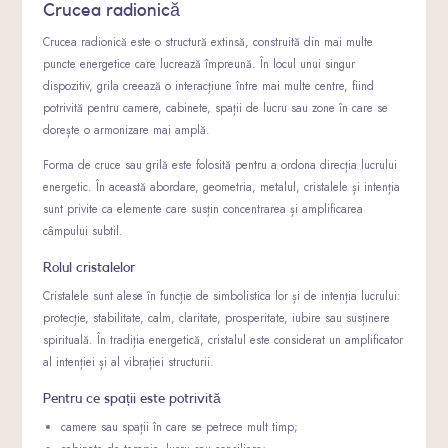
Crucea radionică
Crucea radionică este o structură extinsă, construită din mai multe
puncte energetice care lucrează împreună. În locul unui singur
dispozitiv, grila creează o interacțiune între mai multe centre, fiind
potrivită pentru camere, cabinete, spații de lucru sau zone în care se
dorește o armonizare mai amplă.
Forma de cruce sau grilă este folosită pentru a ordona direcția lucrului
energetic. În această abordare, geometria, metalul, cristalele și intenția
sunt privite ca elemente care susțin concentrarea și amplificarea
câmpului subtil.
Rolul cristalelor
Cristalele sunt alese în funcție de simbolistica lor și de intenția lucrului:
protecție, stabilitate, calm, claritate, prosperitate, iubire sau susținere
spirituală. În tradiția energetică, cristalul este considerat un amplificator
al intenției și al vibrației structurii.
Pentru ce spații este potrivită
camere sau spații în care se petrece mult timp;